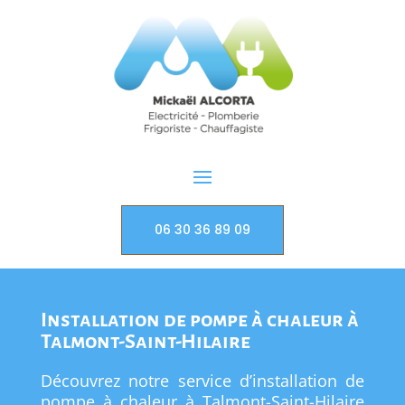
06 30 36 89 09
Installation de pompe à chaleur à
Talmont-Saint-Hilaire
Découvrez notre service d’installation de
pompe à chaleur à
Talmont-Saint-Hilaire